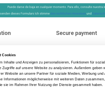
Puede darse de baja en cualquier momento. Para ello, consulte nuestra i
senden dieses Formulars Ich stimme
den rechtlichen Hinweisen
und
Datenschu
tion
Secure payment
e
nditions
t Cookies
ditions
You choose how to pay. More 
 Inhalte und Anzeigen zu personalisieren, Funktionen für sozia
icy
options to pay and finance yo
e Zugriffe auf unsere Website zu analysieren. Außerdem geben w
purchase.
See all payment m
icy
er Website an unsere Partner für soziale Medien, Werbung und 
se Informationen möglicherweise mit weiteren Daten zusammen, 
 die sie im Rahmen Ihrer Nutzung der Dienste gesammelt haben.
on Lecom Projects S.L. © Urheberrecht © 2012-2026. Spanien. A