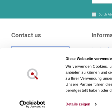
Durch Ab
Contact us
Informa
Legal notic
Hi there! Customer
Shipping co
care Center
Diese Webseite verwende
General Con
Wir verwenden Cookies, um
Cookies pol
anbieten zu können und di
Also in social networks:
Privacy pol
zu Ihrer Verwendung unser
Unsere Partner führen die
bereitgestellt haben oder
Lecuine™ ist eine eingetragene Marke v
Details zeigen