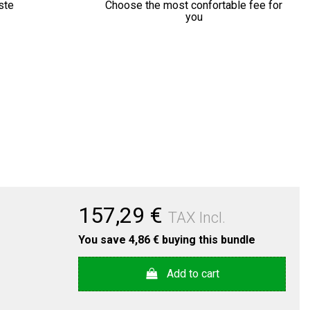
ste
Choose the most confortable fee for
you
157,29 €
TAX Incl.
You save
4,86 €
buying this bundle
Add to cart