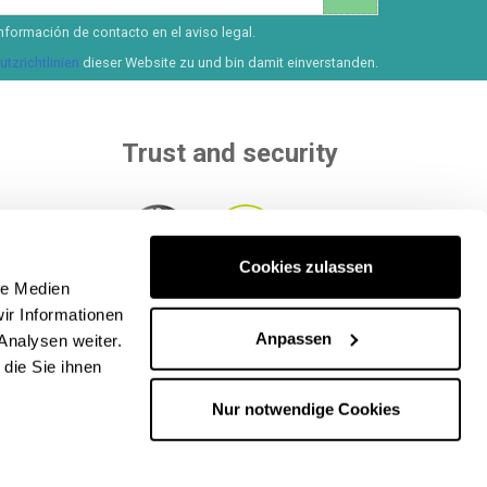
nformación de contacto en el aviso legal.
tzrichtlinien
dieser Website zu und bin damit einverstanden.
Trust and security
Cookies zulassen
than 8
le Medien
ur
Within to independent entities that
ir Informationen
ethods
.
evaluate our quality.
Anpassen
Analysen weiter.
die Sie ihnen
Nur notwendige Cookies
lle Rechte vorbehalten. CIF: B65890642.