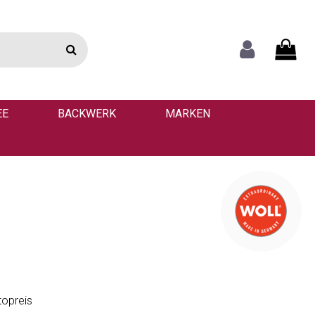
EE
BACKWERK
MARKEN
topreis