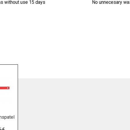
ns without use 15 days
No unnecesary wa
onspatel
5 €