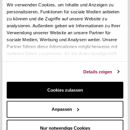
Wir verwenden Cookies, um Inhalte und Anzeigen zu
personalisieren, Funktionen für soziale Medien anbieten
zu können und die Zugriffe auf unsere Website zu
So funktioniert der Foodsaver FFS017X-01
analysieren. Außerdem geben wir Informationen zu Ihrer
Er funktioniert
ganz einfach
: Er vakuumiert automatisch
Verwendung unserer Website an unsere Partner für
sowohl feste als auch flüssige Lebensmittel.
soziale Medien, Werbung und Analysen weiter. Unsere
Partner führen diese Informationen möglicherweise mit
Legen Sie einfach
den Beutel ein und drücken Sie
die
Luftabsaugungstaste, um die Arbeit zu erledigen. Die Luft
weiteren Daten zusammen, die Sie ihnen bereitgestellt
wird abgesaugt und der Beutel oder Foodsaver-Behälter
haben oder die sie im Rahmen Ihrer Nutzung der Dienste
perfekt verschlossen. Die Lebensmittel oder
gesammelt haben.
Details zeigen
Zubereitungen können nun im Kühlschrank, in der
Speisekammer oder im Gefrierfach aufbewahrt werden.
Cookies zulassen
Was der Foodsaver FFS017X-01 zu bieten
hat
Anpassen
Kompaktes Design mit Edelstahl-Oberfläche.
Herausnehmbare, spülmaschinenfeste Tropfschale.
Automatische Vakuumier- und Versiegelungsfunktion.
Nur notwendige Cookies