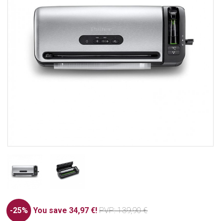
-25%
You save 34,97 €!
PVP
: 139,90 €