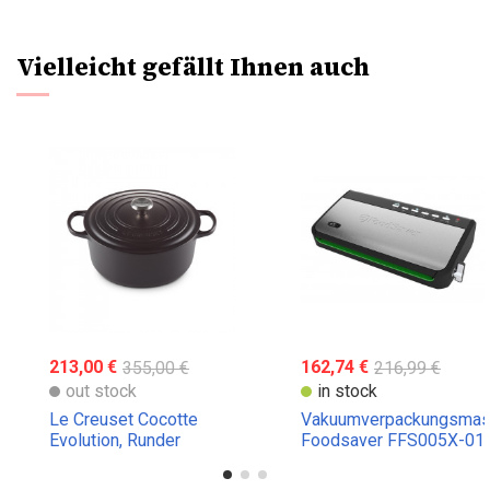
Vielleicht gefällt Ihnen auch
213,00 €
355,00 €
162,74 €
216,99 €
out stock
in stock
Le Creuset Cocotte
Vakuumverpackungsmas
Evolution, Runder
Foodsaver FFS005X-01
Schmortopf,
verschiedene Maße und