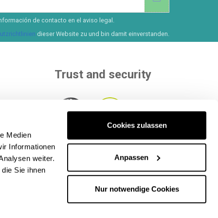
nformación de contacto en el aviso legal.
tzrichtlinien
dieser Website zu und bin damit einverstanden.
Trust and security
Cookies zulassen
than 8
le Medien
ur
Within to independent entities that
ir Informationen
ethods
.
evaluate our quality.
Anpassen
Analysen weiter.
die Sie ihnen
Nur notwendige Cookies
lle Rechte vorbehalten. CIF: B65890642.