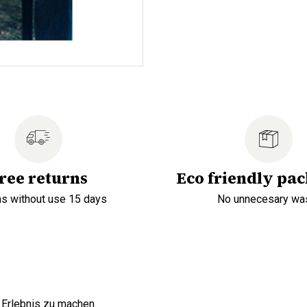
ree returns
Eco friendly pa
ns without use 15 days
No unnecesary wa
Erlebnis zu machen.