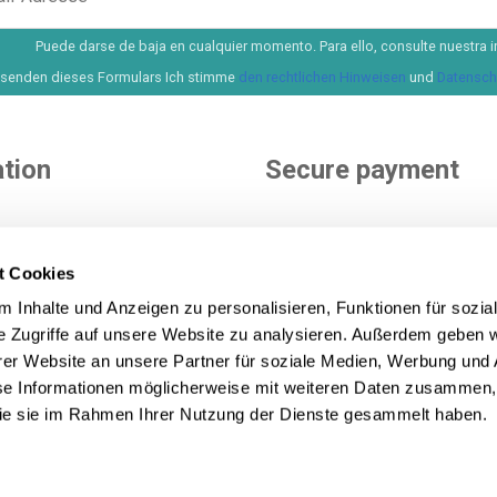
Puede darse de baja en cualquier momento. Para ello, consulte nuestra i
senden dieses Formulars Ich stimme
den rechtlichen Hinweisen
und
Datenschu
tion
Secure payment
e
nditions
t Cookies
ditions
You choose how to pay. More 
 Inhalte und Anzeigen zu personalisieren, Funktionen für sozia
icy
options to pay and finance yo
e Zugriffe auf unsere Website zu analysieren. Außerdem geben w
purchase.
See all payment m
icy
er Website an unsere Partner für soziale Medien, Werbung und 
se Informationen möglicherweise mit weiteren Daten zusammen, 
 die sie im Rahmen Ihrer Nutzung der Dienste gesammelt haben.
on Lecom Projects S.L. © Urheberrecht © 2012-2026. Spanien. A