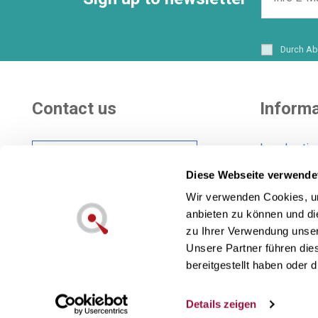
Durch Ab
Contact us
Informa
Legal notic
Hi there! Customer
Shipping co
care Center
Diese Webseite verwende
General Con
Wir verwenden Cookies, um
Cookies pol
anbieten zu können und di
Also in social networks:
Privacy pol
zu Ihrer Verwendung unser
Unsere Partner führen die
bereitgestellt haben oder
Lecuine™ ist eine eingetragene Marke v
Details zeigen