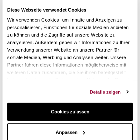
Das Wüsthof
Buchenholz-Schneidebrett
erfüllt all diese
Diese Webseite verwendet Cookies
Anforderungen und ist gleichzeitig ein Designobjekt, das
Wir verwenden Cookies, um Inhalte und Anzeigen zu
ein optisches Plus an Qualität bietet. Der Korpus ist aus
personalisieren, Funktionen für soziale Medien anbieten
Stahl
und damit sehr robust, das Buchenholz bietet eine
warme Oberfläche, auf der sich angenehm arbeiten lässt.
zu können und die Zugriffe auf unsere Website zu
analysieren. Außerdem geben wir Informationen zu Ihrer
Das Design stammt von dem deutschen Studio Neonbraun
,
Verwendung unserer Website an unsere Partner für
das das klassische Schneidebrett neu interpretiert und ihm
soziale Medien, Werbung und Analysen weiter. Unsere
einen raffinierten und modernen Touch verleiht
.
Partner führen diese Informationen möglicherweise mit
weiteren Daten zusammen, die Sie ihnen bereitgestellt
haben oder die sie im Rahmen Ihrer Nutzung der Dienste
gesammelt haben.
Details zeigen
Cookies zulassen
Anpassen