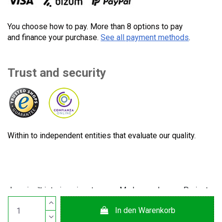
You choose how to pay. More than 8 options to pay
and finance your purchase.
See all payment methods
.
Trust and security
Within to independent entities that evaluate our quality.
Lecuine™ ist eine eingetragene Marke von Lecom Projects
S.L. © Urheberrecht © 2012-2026. Spanien. Alle Rechte
In den Warenkorb
vorbehalten. CIF: B65890642.