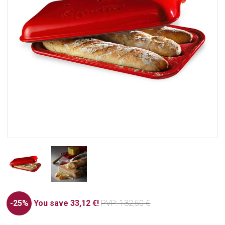
-25%
You save 33,12 €!
PVP
: 132,50 €