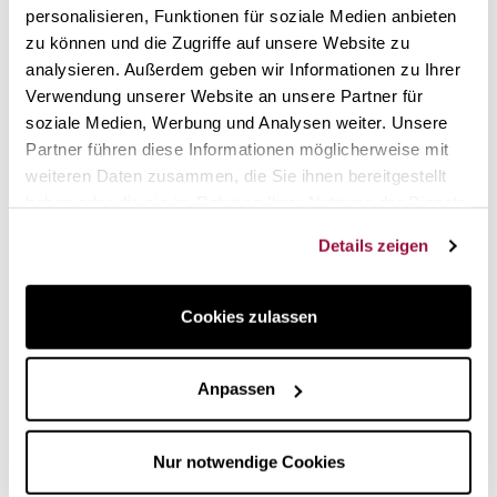
personalisieren, Funktionen für soziale Medien anbieten
zu können und die Zugriffe auf unsere Website zu
analysieren. Außerdem geben wir Informationen zu Ihrer
Verwendung unserer Website an unsere Partner für
soziale Medien, Werbung und Analysen weiter. Unsere
Partner führen diese Informationen möglicherweise mit
weiteren Daten zusammen, die Sie ihnen bereitgestellt
haben oder die sie im Rahmen Ihrer Nutzung der Dienste
gesammelt haben.
Details zeigen
Die gleiche Leistung wie in einem
Backofen
Cookies zulassen
Unabhängig von Ihrem Backofen zeichnet sich die von
Emilie Henry verwendete Keramik dadurch aus, dass sie die
Anpassen
Wärme aufnimmt, speichert und gleichmäßig in der
Backform verteilt. Ihre Form erwärmt effektiv den gesamten
Teig, was sich im Endergebnis bemerkbar macht.
Nur notwendige Cookies
Wie erzielen Sie die besten