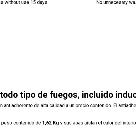
ns without use 15 days
No unnecesary wa
todo tipo de fuegos, incluido indu
n antiadherente de alta calidad a un precio contenido. El antiadh
un peso contenido de
1,62 Kg
y sus asas aíslan el calor del inter