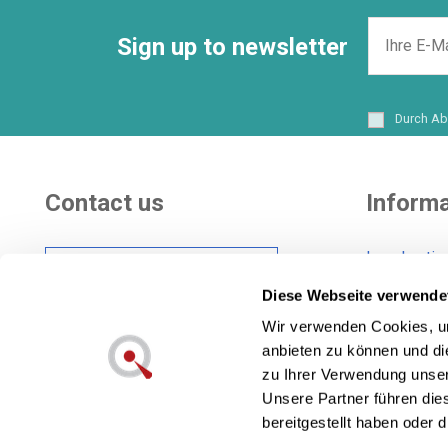
Sign up to newsletter
Durch Ab
Contact us
Informa
Legal notic
Hi there! Customer
Shipping co
care Center
Diese Webseite verwende
General Con
Wir verwenden Cookies, um
Cookies pol
anbieten zu können und di
Also in social networks:
Privacy pol
zu Ihrer Verwendung unser
Unsere Partner führen die
bereitgestellt haben oder