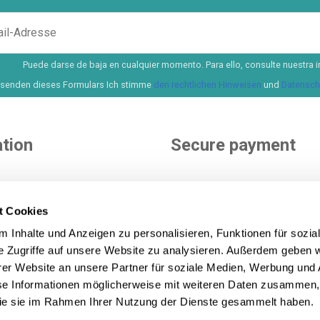
Puede darse de baja en cualquier momento. Para ello, consulte nuestra i
senden dieses Formulars Ich stimme
den rechtlichen Hinweisen
und
Datenschu
tion
Secure payment
e
nditions
t Cookies
ditions
You choose how to pay. More 
 Inhalte und Anzeigen zu personalisieren, Funktionen für sozia
icy
options to pay and finance yo
e Zugriffe auf unsere Website zu analysieren. Außerdem geben w
purchase.
See all payment m
icy
er Website an unsere Partner für soziale Medien, Werbung und 
se Informationen möglicherweise mit weiteren Daten zusammen, 
 die sie im Rahmen Ihrer Nutzung der Dienste gesammelt haben.