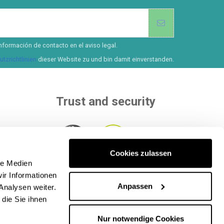
nformación de contacto en el aviso legal.
tzrichtlinien
dieser Website zu und bin damit einverstanden.
Trust and security
Cookies zulassen
than 8
le Medien
ur
Within to independent entities that
ir Informationen
ethods
.
evaluate our quality.
Anpassen
Analysen weiter.
die Sie ihnen
Nur notwendige Cookies