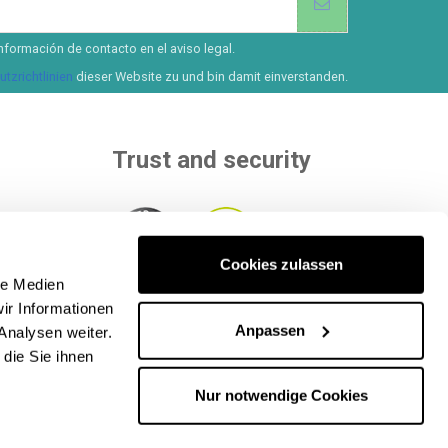
nformación de contacto en el aviso legal.
tzrichtlinien
dieser Website zu und bin damit einverstanden.
Trust and security
Cookies zulassen
than 8
le Medien
ur
Within to independent entities that
ir Informationen
ethods
.
evaluate our quality.
Anpassen
Analysen weiter.
die Sie ihnen
Nur notwendige Cookies
lle Rechte vorbehalten. CIF: B65890642.