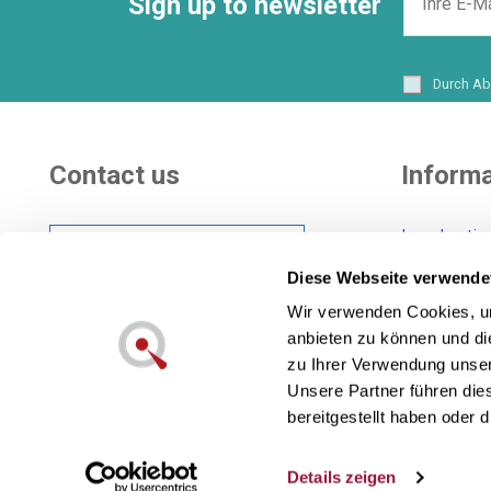
Sign up to newsletter
Durch Ab
Contact us
Informa
Legal notic
Hi there! Customer
Shipping co
care Center
Diese Webseite verwende
General Con
Wir verwenden Cookies, um
Cookies pol
anbieten zu können und di
Also in social networks:
Privacy pol
zu Ihrer Verwendung unser
Unsere Partner führen die
bereitgestellt haben oder
Lecuine™ ist eine eingetragene Marke v
Details zeigen