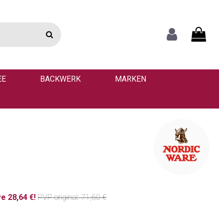
EE
BACKWERK
MARKEN
e 28,64 €!
PVP
original
: 71,60 €