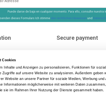
Puede darse de baja en cualquier momento. Para ello, consulte nuestra i
senden dieses Formulars Ich stimme
den rechtlichen Hinweisen
und
Datenschu
tion
Secure payment
e
nditions
t Cookies
ditions
You choose how to pay. More 
 Inhalte und Anzeigen zu personalisieren, Funktionen für sozia
icy
options to pay and finance yo
e Zugriffe auf unsere Website zu analysieren. Außerdem geben w
purchase.
See all payment m
icy
er Website an unsere Partner für soziale Medien, Werbung und 
se Informationen möglicherweise mit weiteren Daten zusammen, 
 die sie im Rahmen Ihrer Nutzung der Dienste gesammelt haben.
on Lecom Projects S.L. © Urheberrecht © 2012-2026. Spanien. A