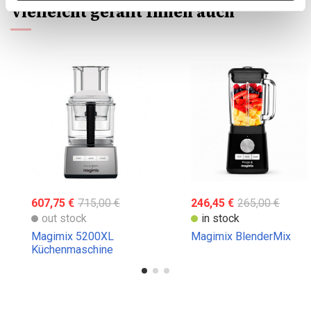
Vielleicht gefällt Ihnen auch
607,75 €
715,00 €
246,45 €
265,00 €
out stock
in stock
Magimix 5200XL
Magimix BlenderMix
Küchenmaschine