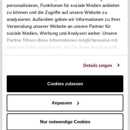
Original Magimix-Ersatzteil
personalisieren, Funktionen für soziale Medien anbieten
Fassungsvermögen 1,8 Liter
zu können und die Zugriffe auf unsere Website zu
Hitzebeständiges Glas
analysieren. Außerdem geben wir Informationen zu Ihrer
Geeignet zum Crushen von Eis und gefrorenen
Verwendung unserer Website an unsere Partner für
Früchten
soziale Medien, Werbung und Analysen weiter. Unsere
Passend für alle Blender und Power Blender Modelle
Partner führen diese Informationen möglicherweise mit
weiteren Daten zusammen, die Sie ihnen bereitgestellt
Der Ersatzglasbehälter für Magimix-Mixer ist ein
haben oder die sie im Rahmen Ihrer Nutzung der Dienste
Originalersatzteil von Magimix. Er passt perfekt auf alle
gesammelt haben.
Modelle von Magimix-Mixern.
Details zeigen
Der Deckel ist nicht im Lieferumfang enthalten.
Cookies zulassen
Repuesto cuba de vidrio blender
Magimix
Anpassen
Verified reviews
of customers who bought this product.
Nur notwendige Cookies