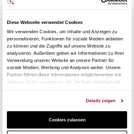
confortable fee for you
Kochkoffer - Buchformat Kochkoffer für 20 Stück.
Diese Webseite verwendet Cookies
Wir verwenden Cookies, um Inhalte und Anzeigen zu
2 Jahre Garantie. Sieben
personalisieren, Funktionen für soziale Medien anbieten
Tage, um Ihre Meinung zu ändern.
zu können und die Zugriffe auf unsere Website zu
Kundendienst unter der Telefonnummer unseres
analysieren. Außerdem geben wir Informationen zu Ihrer
Kundendienstes.
Verwendung unserer Website an unsere Partner für
soziale Medien, Werbung und Analysen weiter. Unsere
20-teiliger Messerkoffer
Partner führen diese Informationen möglicherweise mit
Kochmesserkoffer im Buchformat und aus
weiteren Daten zusammen, die Sie ihnen bereitgestellt
strapazierfähigem Stoff:
haben oder die sie im Rahmen Ihrer Nutzung der Dienste
gesammelt haben.
Aufklappbar wie ein Buch.
Details zeigen
Leer, für 20 Teile und Zubehör
Reiß- und abriebfest.
Bis zu 32 cm Klingenlänge.
Cookies zulassen
Drei Innenfächer mit Reißverschluss.
Mit Tragegriff und separatem Trageriemen.