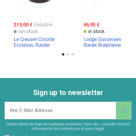
213,00 €
355,00 €
46,95 €
out stock
in stock
Le Creuset Cocotte
Lodge Gusseisen
Evolution, Runder
Runde Bratpfanne
Schmortopf,
verschiedene Maße und
Farben
Sign up to newsletter
Puede darse de baja en cualquier momento. Para ello, consulte nuestra
información de contacto en el aviso legal.