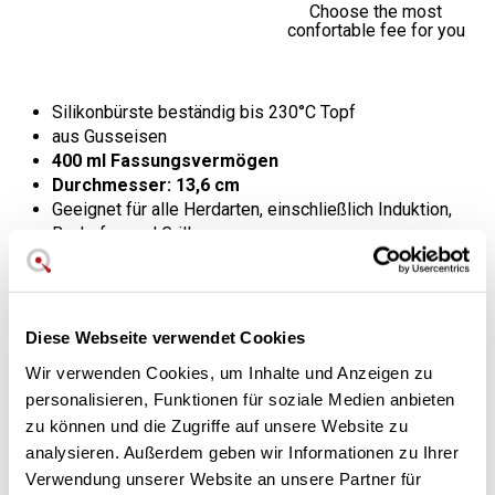
Choose the most
confortable fee for you
Silikonbürste beständig bis 230°C Topf
aus Gusseisen
400 ml Fassungsvermögen
Durchmesser: 13,6 cm
Geeignet für alle Herdarten, einschließlich Induktion,
Backofen und Grill.
Hergestellt in den USA
Original Lodge-Garantie
Das ideale Set zum Mischen,
Diese Webseite verwendet Cookies
Erhitzen und Schmelzen aller Arten
Wir verwenden Cookies, um Inhalte und Anzeigen zu
personalisieren, Funktionen für soziale Medien anbieten
von Soßen und Lebensmitteln.
zu können und die Zugriffe auf unsere Website zu
Mit diesem gusseisernen Kochtopf erzielen Sie die besten
analysieren. Außerdem geben wir Informationen zu Ihrer
Ergebnisse bei Ihren kulinarischen Inspirationen. Er eignet
Verwendung unserer Website an unsere Partner für
sich ideal zum
Marinieren
oder Zubereiten aller Arten von