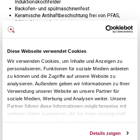
Induktionskochfelder
Backofen- und spülmaschinenfest
Keramische Antihaftbeschichtung frei von PFAS,
PFOA, Blei und Cadmium 1
,5 Liter Fassungsvermögen
Original GreenPan Garantie
Speziell für Saucen, Garnierungen
Diese Webseite verwendet Cookies
und eingekochte Reduktionen
Wir verwenden Cookies, um Inhalte und Anzeigen zu
personalisieren, Funktionen für soziale Medien anbieten
Dieser Kochtopf aus der Premiere-Serie von Greenpan
zu können und die Zugriffe auf unsere Website zu
bietet
professionelle Kochqualität
und die PTFE- und
analysieren. Außerdem geben wir Informationen zu Ihrer
PFOA-freie keramische Antihaftbeschichtung garantiert
Verwendung unserer Website an unsere Partner für
Ihnen
absolute Sicherheit
in Bezug auf die Gesundheit
soziale Medien, Werbung und Analysen weiter. Unsere
des Kochgeschirrs.
Partner führen diese Informationen möglicherweise mit
Der Edelstahlkörper der Pfanne überträgt die Wärme
weiteren Daten zusammen, die Sie ihnen bereitgestellt
schnell und effizient
an die Seiten der Pfanne und sorgt
haben oder die sie im Rahmen Ihrer Nutzung der Dienste
so für köstliche Ergebnisse. Er ist temperaturbeständig und
gesammelt haben.
reagiert sehr schnell, so dass Sie sowohl bei niedrigen als
Details zeigen
auch bei hohen Temperaturen effektiv kochen können.