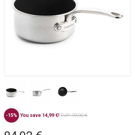
-15%
You save 14,99 €!
PVP
: 99,90 €