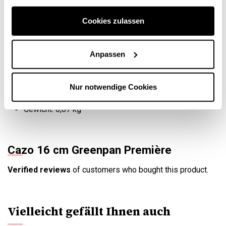
Mit einem Fassungsvermögen von 1,5 Litern und einem
Cookies zulassen
Durchmesser von 16 cm ist diese Stielkasserolle die
perfekte Ergänzung zu Ihrem GreenPan-Kochgeschirr.
Eigenschaften
Anpassen
Abmessungen: 12,3 x 17,6 x 34,1 cm lang
Durchmesser der Oberseite: 16 cm
Nur notwendige Cookies
Durchmesser des Bodens: 13 cm
Gewicht: 0,87 kg
Cazo 16 cm Greenpan Première
Verified reviews
of customers who bought this product.
Vielleicht gefällt Ihnen auch