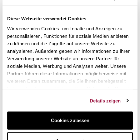
confortable fee for you
Diese Webseite verwendet Cookies
2,3 Liter Fassungsvermögen
Wir verwenden Cookies, um Inhalte und Anzeigen zu
Aus Steingutkeramik
personalisieren, Funktionen für soziale Medien anbieten
Farbe Kirsche
zu können und die Zugriffe auf unsere Website zu
Mit passender Schöpfkelle
analysieren. Außerdem geben wir Informationen zu Ihrer
Sehr pflegeleicht
Verwendung unserer Website an unsere Partner für
Geruchs- und geschmacksneutral
Le Creuset Qualitätsgarantie
soziale Medien, Werbung und Analysen weiter. Unsere
Partner führen diese Informationen möglicherweise mit
Qualitätsbehälter für die Lagerung
weiteren Daten zusammen, die Sie ihnen bereitgestellt
haben oder die sie im Rahmen Ihrer Nutzung der Dienste
von Futtermitteln ohne Verlust von
gesammelt haben.
Geschmack und Aroma.
Details zeigen
Dieser Behälter ist aus der gleichen Steingutkeramik
hergestellt, die Le Creuset für seine Küchengeräte
Cookies zulassen
verwendet. Es handelt sich um einen Behälter, der dank
seines effektiven Deckelverschlusses die Lagerung des
Futters effizient aufrechterhält. Er hält das Futter von