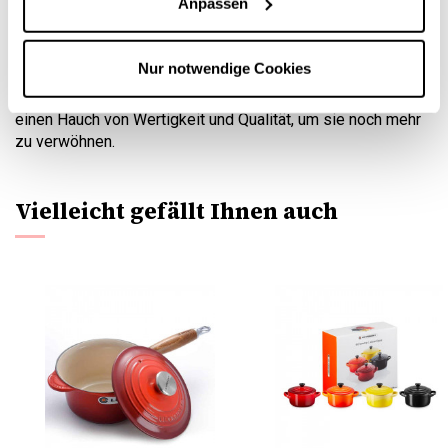
Anpassen
Feuchtigkeit fern und bewahrt das gesamte Aroma für den
vollen Genuss Ihres Tieres.
Nur notwendige Cookies
Mit seiner kirschroten Farbe und der dazu passenden
Schaufel verleiht dieser Topf unseren kleinen Lieblingen
einen Hauch von Wertigkeit und Qualität, um sie noch mehr
zu verwöhnen.
Vielleicht gefällt Ihnen auch