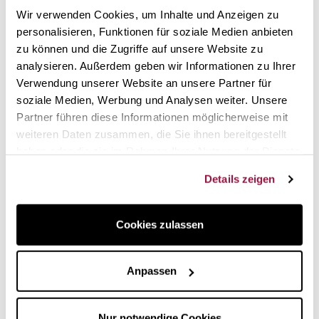
Klinge
, um die Schneidfähigkeit zu betonen und ist in zwei
Wir verwenden Cookies, um Inhalte und Anzeigen zu
Längen erhältlich: 24 und 27 cm.
personalisieren, Funktionen für soziale Medien anbieten
Der Griff ist aus leichtem und stabilem
Palisanderholz
zu können und die Zugriffe auf unsere Website zu
gefertigt, so dass Sie bequem arbeiten können, ohne dass
analysieren. Außerdem geben wir Informationen zu Ihrer
Ihre Hand ermüdet. Die täglichen Schneidearbeiten lassen
Verwendung unserer Website an unsere Partner für
sich dank der
Ausgewogenheit in der Hand
trotz der
soziale Medien, Werbung und Analysen weiter. Unsere
Geometrie der Formen mit höchstem Komfort bewältigen.
Partner führen diese Informationen möglicherweise mit
weiteren Daten zusammen, die Sie ihnen bereitgestellt
haben oder die sie im Rahmen Ihrer Nutzung der Dienste
gesammelt haben.
Details zeigen
Cookies zulassen
Anpassen
Die Gewichtsverteilung, die ein Standard zu sein scheint, ist
bei Messern mit schmalen und langen Klingen sehr
schwierig zu erreichen. In diesem Fall ist es gut zentriert,
Nur notwendige Cookies