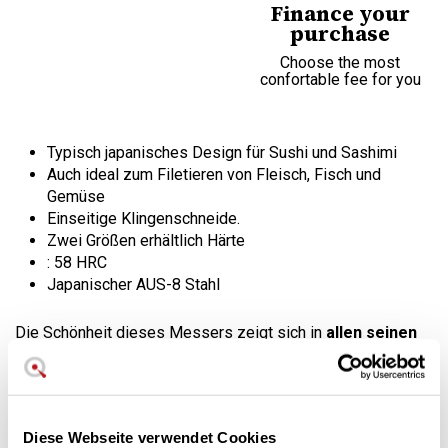
Finance your
purchase
Choose the most
confortable fee for you
Typisch japanisches Design für Sushi und Sashimi
Auch ideal zum Filetieren von Fleisch, Fisch und
Gemüse
Einseitige Klingenschneide.
Zwei Größen erhältlich Härte
: 58 HRC
Japanischer AUS-8 Stahl
Die Schönheit dieses Messers zeigt sich in
allen seinen
Formen
. Es vereint die Merkmale der japanischen Tradition
und ein Schmieden in verschleißfestem japanischen AUS-8
Stahl mit einer beeindruckenden Härte von
59 HRC
.
Die Schneide befindet sich nur auf einer Seite der
Diese Webseite verwendet Cookies