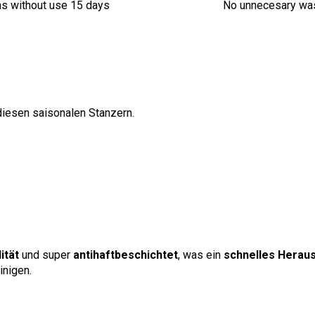
ns without use 15 days
No unnecesary wa
diesen saisonalen Stanzern.
ität
und super
antihaftbeschichtet
, was ein
schnelles Herau
inigen.