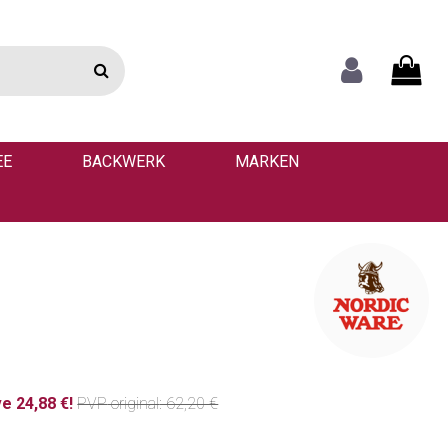
EE
BACKWERK
MARKEN
e 24,88 €!
PVP
original
: 62,20 €