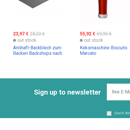
23,97 €
28,20 €
55,92 €
69,90 €
out stock
out stock
Antihaft-Backblech zum
Keksmaschine Biscuits
Backen Backshops nach
Marcato
Käufer
Sign up to newsletter
Durch Ab