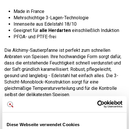
Made in France
Mehrschichtige 3-Lagen-Technologie
Innenseite aus Edelstahl 18/10
Geeignet für
alle Herdarten
einschließlich Induktion
PFOA- und PTFE-frei
Die Alchimy-Sautierpfanne ist perfekt zum schnellen
Anbraten von Speisen. Ihre hochwandige Form sorgt dafür,
dass die entstehende Feuchtigkeit schnell verdunstet und
der Saft gründlich karamellisiert. Robust, pflegeleicht,
gesund und langlebig - Edelstahl hat einfach alles. Die 3-
Schicht-Monoblock-Konstruktion sorgt für eine
gleichmäßige Temperaturverteilung und für die Kontrolle
selbst der delikatesten Speisen.
Sauteusen in Profiqualität für Ihre
tägliche Küche.
3-Schicht-Edelstahl-Sautierpfanne der Kollektion Alchimy,
Diese Webseite verwendet Cookies