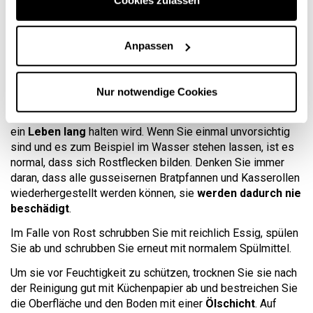
Eisen einen Namen gemacht, da alle Produkte
ohne
jegliche Behandlung
hergestellt werden.
Das bringt viele Vorteile beim Kochen mit sich, aber wir
Anpassen
müssen einige Tipps beachten, um dieses Material gut
kennenzulernen und über Jahre hinweg das Beste daraus
Nur notwendige Cookies
zu machen.
Denken Sie daran, dass Eisen, wenn Sie es richtig pflegen,
ein
Leben lang
halten wird. Wenn Sie einmal unvorsichtig
sind und es zum Beispiel im Wasser stehen lassen, ist es
normal, dass sich Rostflecken bilden. Denken Sie immer
daran, dass alle gusseisernen Bratpfannen und Kasserollen
wiederhergestellt werden können, sie
werden dadurch nie
beschädigt
.
Im Falle von Rost schrubben Sie mit reichlich Essig, spülen
Sie ab und schrubben Sie erneut mit normalem Spülmittel.
Um sie vor Feuchtigkeit zu schützen, trocknen Sie sie nach
der Reinigung gut mit Küchenpapier ab und bestreichen Sie
die Oberfläche und den Boden mit einer
Ölschicht
. Auf