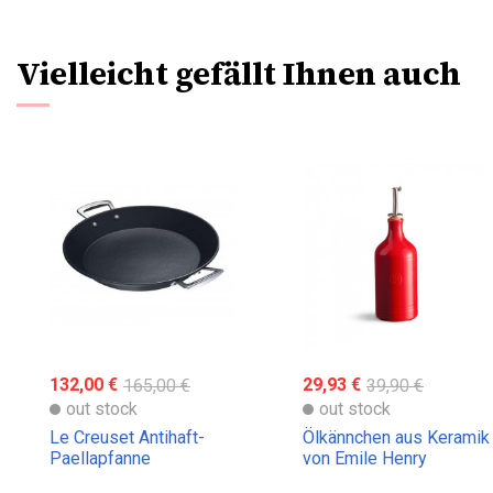
Vielleicht gefällt Ihnen auch
132,00 €
165,00 €
29,93 €
39,90 €
out stock
out stock
Le Creuset Antihaft-
Ölkännchen aus Keramik
Paellapfanne
von Emile Henry