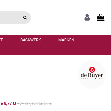
EE
BACKWERK
MARKEN
e 8,77 €!
PVP
original
: 58,50 €