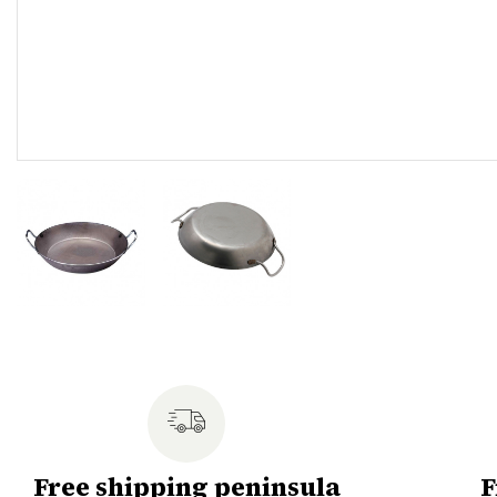
Free shipping peninsula
F