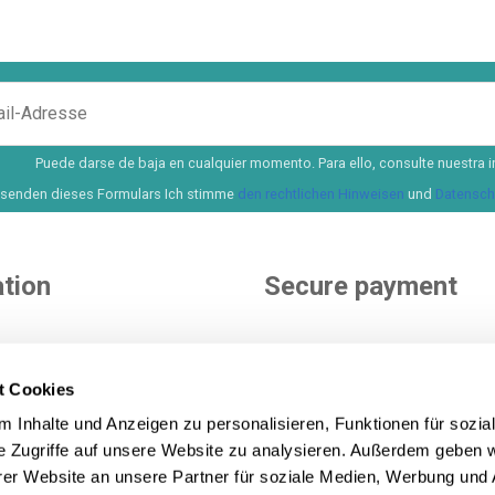
Puede darse de baja en cualquier momento. Para ello, consulte nuestra i
senden dieses Formulars Ich stimme
den rechtlichen Hinweisen
und
Datenschu
tion
Secure payment
e
nditions
t Cookies
ditions
You choose how to pay. More 
 Inhalte und Anzeigen zu personalisieren, Funktionen für sozia
icy
options to pay and finance yo
e Zugriffe auf unsere Website zu analysieren. Außerdem geben w
purchase.
See all payment m
icy
er Website an unsere Partner für soziale Medien, Werbung und 