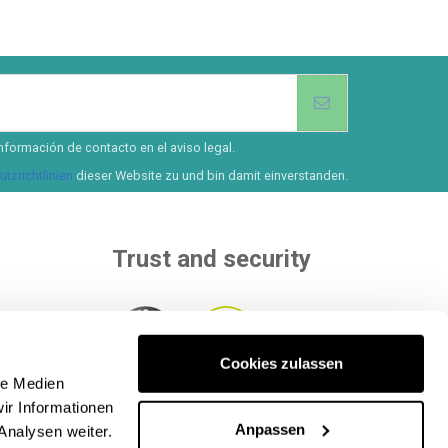
nformación de contacto en el aviso legal.
tzrichtlinien
dieser Website zu und bin damit einverstanden.
Trust and security
Cookies zulassen
than 8
le Medien
ur
Within to independent entities that
ir Informationen
ethods
.
evaluate our quality.
Anpassen
Analysen weiter.