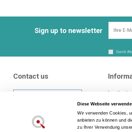
Sign up to newsletter
Durch Ab
Contact us
Informa
Legal notic
Hi there! Customer
Shipping co
care Center
Diese Webseite verwende
General Con
Wir verwenden Cookies, um
Cookies pol
anbieten zu können und di
Also in social networks:
Privacy pol
zu Ihrer Verwendung unser