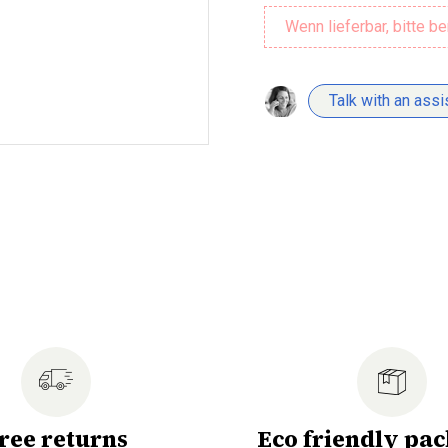
Talk with an assi
ree returns
Eco friendly pa