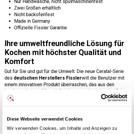
Nur Handwäsche, nicht spülmaschinenfest
Zwei Größen erhältlich
Nicht backofenfest
Made in Germany
Offizielle Fissler Garantie
Ihre umweltfreundliche Lösung für
Kochen mit höchster Qualität und
Komfort
Gut für Sie und gut für die Umwelt. Die neue Ceratal-Serie
des
deutschen Herstellers Fissler
will die Benutzer mit
einem innovativen Produkt überraschen, das aus den
hochwertigsten Materialien
hergestellt wird und auf der
Suche nach gesundem Kochgeschirr ist, das ohne
Antihaftmittel auskommt.
Der Körper und der Boden der Pfanne bestehen zu
60 %
Diese Webseite verwendet Cookies
aus recyceltem Aluminium
. Dadurch wird die
Umweltbelastung bei der Herstellung dieser Produkte
Wir verwenden Cookies, um Inhalte und Anzeigen zu