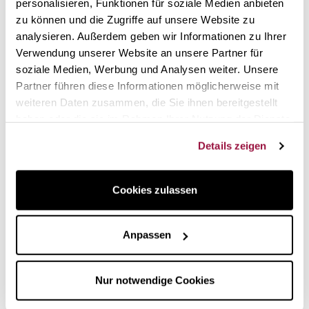
reduziert, ohne die Spitzenqualität zu vernachlässigen, die
personalisieren, Funktionen für soziale Medien anbieten
der Marke internationales Renommee eingebracht hat.
zu können und die Zugriffe auf unsere Website zu
Diese Serie wurde sogar mit
dem Red Dot 2022
analysieren. Außerdem geben wir Informationen zu Ihrer
ausgezeichnet, der nicht nur das Design, sondern auch die
Verwendung unserer Website an unsere Partner für
Funktionalität und Ergonomie prämiert.
soziale Medien, Werbung und Analysen weiter. Unsere
Partner führen diese Informationen möglicherweise mit
weiteren Daten zusammen, die Sie ihnen bereitgestellt
haben oder die sie im Rahmen Ihrer Nutzung der Dienste
gesammelt haben.
Details zeigen
Cookies zulassen
Anpassen
Die Ceratal-Serie ist mit einer
keramischen
Antihaftbeschichtung
ausgestattet, die hervorragende
Nur notwendige Cookies
Leistungen beim Garen aller Arten von Speisen bei jeder
Temperatur bietet. Selbst die empfindlichsten Speisen wie