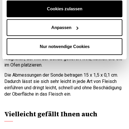
Dank der großen Digitalanzeige ist das Ablesen dieses
Cookies zulassen
Thermometers sehr einfach. Die Sonde dringt sehr sanft in
alle Fleischsorten ein. Das Thermometer wird mit einer
Schutzhülle geliefert, um Unachtsamkeiten zu vermeiden,
Anpassen
und kann ohne Angst vor einem Einstich aufbewahrt werden.
Die To Grill App zeigt Ihnen bis zu 5 verschiedene
Garpunkte an: Von "rare" bis "overcooked". Außerdem steht
Nur notwendige Cookies
Ihnen die Räucherfunktion zur Verfügung und dank des
Magneten, der mit der Sonde geliefert wird, können Sie sie
im Ofen platzieren.
Die Abmessungen der Sonde betragen 15 x 1,5 x 0,1 cm.
Dadurch lässt sie sich sehr leicht in jede Art von Fleisch
einführen und dringt leicht, schnell und ohne Beschädigung
der Oberfläche in das Fleisch ein.
Vielleicht gefällt Ihnen auch