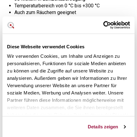
Temperaturbereich von 0 °C bis +300 °C
Auch zum Räuchern geeignet
Stromversorgung durch 2 AAA-Batterien (im
Lieferumfang enthalten)
Original Gefu-Garantie
Diese Webseite verwendet Cookies
Ein genaues und praktisches
Thermometer, das
Wir verwenden Cookies, um Inhalte und Anzeigen zu
personalisieren, Funktionen für soziale Medien anbieten
Gourmetergebnisse garantiert.
zu können und die Zugriffe auf unsere Website zu
Der Spezialist für Küchenhelfer Gefu präsentiert dieses
analysieren. Außerdem geben wir Informationen zu Ihrer
Kochthermometer, das sich ideal für den Einsatz beim
Verwendung unserer Website an unsere Partner für
Grillen, Backen und Räuchern eignet. Dank der Bluetooth-
soziale Medien, Werbung und Analysen weiter. Unsere
Verbindung können Sie das Garen Ihrer Speisen mit der
Partner führen diese Informationen möglicherweise mit
Anwendung To Grill bequem von Ihrem Mobiltelefon aus
weiteren Daten zusammen, die Sie ihnen bereitgestellt
steuern. Diese Anwendung verfügt über vordefinierte
haben oder die sie im Rahmen Ihrer Nutzung der Dienste
Parameter, die Ihnen noch mehr helfen, wenn Sie Fisch,
gesammelt haben.
Geflügel oder rotes Fleisch zubereiten. Die App ist sowohl
Details zeigen
für Android als auch für iPhone erhältlich.