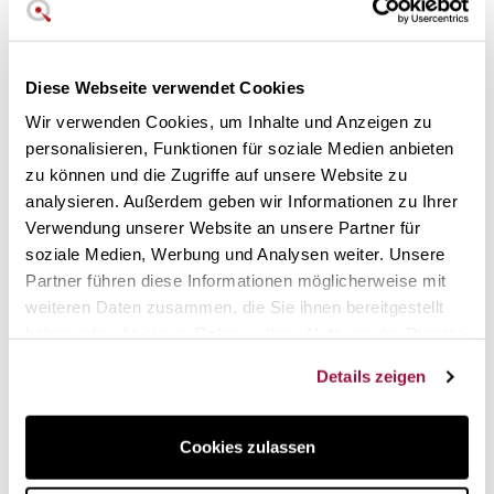
1 Zange/Schere mit rutschfesten, ergonomischen
Silikongriffen
Diese Webseite verwendet Cookies
1 Austernöffner 4
Bestecksets mit zwei Enden für Meeresfrüchte.
Wir verwenden Cookies, um Inhalte und Anzeigen zu
Ideal für Hummer und Langusten
personalisieren, Funktionen für soziale Medien anbieten
Hergestellt in Frankreich mit der Qualitätsgarantie von
zu können und die Zugriffe auf unsere Website zu
Buyer's
analysieren. Außerdem geben wir Informationen zu Ihrer
Verwendung unserer Website an unsere Partner für
Ein unverzichtbares Set für jede
soziale Medien, Werbung und Analysen weiter. Unsere
Meeresfrüchteparty. Zum Genießen
Partner führen diese Informationen möglicherweise mit
und zum Verschenken
weiteren Daten zusammen, die Sie ihnen bereitgestellt
haben oder die sie im Rahmen Ihrer Nutzung der Dienste
Dieses Käuferset für Krustentiere ist ein Muss für jeden
gesammelt haben.
Tisch, um die Köstlichkeiten des Meeres zu genießen. Es
Details zeigen
deckt eine breite Palette von Bedürfnissen ab, um jedes
Stück Meeresfrüchte zu genießen und dabei alle seine
edlen Teile zu nutzen.
Cookies zulassen
Es wird in einer Blisterbox geliefert und ist ein großartiges