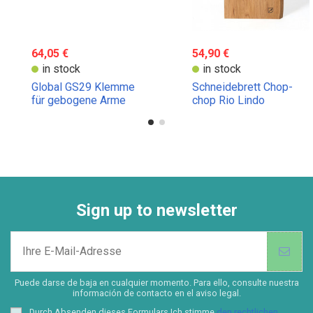
64,05 €
54,90 €
in stock
in stock
Global GS29 Klemme
Schneidebrett Chop-
für gebogene Arme
chop Rio Lindo
Sign up to newsletter
Puede darse de baja en cualquier momento. Para ello, consulte nuestra
información de contacto en el aviso legal.
Durch Absenden dieses Formulars Ich stimme
den rechtlichen