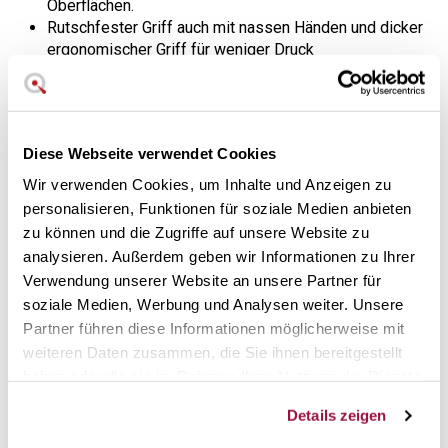
Oberflächen.
Rutschfester Griff auch mit nassen Händen und dicker
ergonomischer Griff für weniger Druck
Spülmaschinenfest
Maße: 33,65 x 7,62 x 2,22 cm
OXO Qualitätsgarantie
Diese Webseite verwendet Cookies
Vollständige Beherrschung von
Wir verwenden Cookies, um Inhalte und Anzeigen zu
französischen Omeletts,
personalisieren, Funktionen für soziale Medien anbieten
Pfannkuchen und Omeletts
zu können und die Zugriffe auf unsere Website zu
analysieren. Außerdem geben wir Informationen zu Ihrer
Der strapazierfähige, antihaftbeschichtete Omelette-Flipper
Verwendung unserer Website an unsere Partner für
und das Faltpaddel von OXO wurden für die Zubereitung
des perfekten Omelettes entwickelt. Der flexible Kopf und
soziale Medien, Werbung und Analysen weiter. Unsere
die Kanten passen in runde Pfannen, so dass Sie leicht
Partner führen diese Informationen möglicherweise mit
unter das gesamte Omelett gleiten können.
weiteren Daten zusammen, die Sie ihnen bereitgestellt
haben oder die sie im Rahmen Ihrer Nutzung der Dienste
Die breite Form sorgt für Struktur und Kontrolle beim
gesammelt haben.
Wenden oder Falten und hält die Tortillas intakt.
Details zeigen