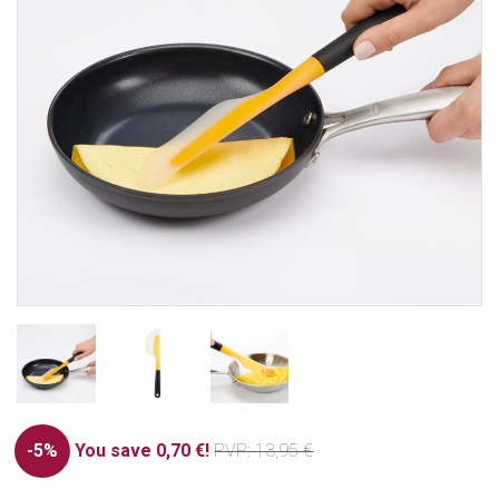
-5%
You save 0,70 €!
PVP
: 13,95 €