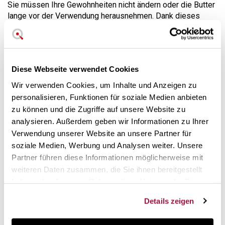
Sie müssen Ihre Gewohnheiten nicht ändern oder die Butter
lange vor der Verwendung herausnehmen. Dank dieses
innovativen Produkts könnte der Prozess nicht einfacher
sein.
Das elegante Design dieses Messers mit runder Spitze ist
so konzipiert, dass es sowohl von Kindern als auch von
Diese Webseite verwendet Cookies
Erwachsenen
sicher
verwendet werden kann. Der
Wir verwenden Cookies, um Inhalte und Anzeigen zu
Wellenschliff auf der Klinge schneidet nicht, sondern dient
personalisieren, Funktionen für soziale Medien anbieten
als "Harke", um die Entnahme der gewünschten Menge zu
zu können und die Zugriffe auf unsere Website zu
erleichtern.
analysieren. Außerdem geben wir Informationen zu Ihrer
Die Antihaftbeschichtung
aus Stahl mit Titanpartikeln
Verwendung unserer Website an unsere Partner für
erleichtert die Arbeit, da sie verhindert, dass die
soziale Medien, Werbung und Analysen weiter. Unsere
Zubereitung an der Klinge kleben bleibt.
Partner führen diese Informationen möglicherweise mit
weiteren Daten zusammen, die Sie ihnen bereitgestellt
haben oder die sie im Rahmen Ihrer Nutzung der Dienste
gesammelt haben.
Details zeigen