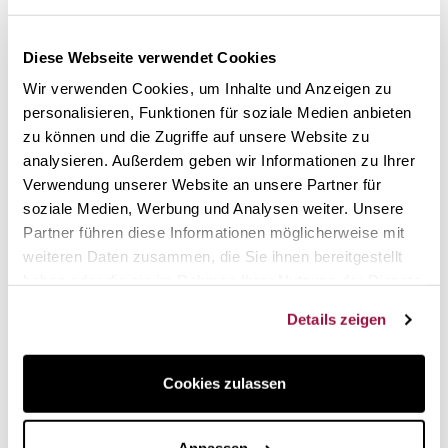
Buchenholzgriff
Diese Webseite verwendet Cookies
Öko-zertifizierter Holzgriff
Geringes Gewicht: nur 101 Gramm
Wir verwenden Cookies, um Inhalte und Anzeigen zu
Edelstahl mit Vintage-Finish
personalisieren, Funktionen für soziale Medien anbieten
Robustes und zeitloses Design
zu können und die Zugriffe auf unsere Website zu
Made in France
analysieren. Außerdem geben wir Informationen zu Ihrer
Verwendung unserer Website an unsere Partner für
Rustikal anmutende Utensilien, die
soziale Medien, Werbung und Analysen weiter. Unsere
ideal zu Ihren Eisen- oder
Partner führen diese Informationen möglicherweise mit
Stahlbratpfannen passen.
weiteren Daten zusammen, die Sie ihnen bereitgestellt
haben oder die sie im Rahmen Ihrer Nutzung der Dienste
Die Utensilien der Serie B Bois de Buyer verleihen jeder
gesammelt haben.
Küche einen warmen und traditionellen Touch. Die Utensilien
Details zeigen
aus Edelstahl mit
Vintage-Finish
und einem Griff aus
Buchenholz
sind ideal, um Ihre Eisen- oder Stahlpfannen
zu begleiten.
Cookies zulassen
Die gelochte Schöpfkelle ermöglicht es Ihnen, Speisen, aus
denen Sie überschüssiges Wasser oder Saft entfernen