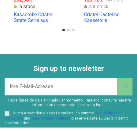
in stock
out stock
Kasserolle Cristel
Cristel Casteline
Strate Serie aus
Kasserolle
Edelstahl
Sign up to newsletter
Puede darse de baja en cualquier momento. Para ello, consulte nuestra
información de contacto en el aviso legal.
Durch Absenden dieses Formulars Ich stimme
den rechtlichen
Hinweisen
und
Datenschutzrichtlinien
dieser Website zu und bin damit
einverstanden.