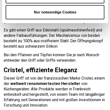
Benutzung. Klicken Sie auf den Deckel, um ihn anzunehmen,
oder auf einen der festen Griffe von Kellen, Töpfen und
Nur notwendige Cookies
Pfannen. Sie sind durch einen Sicherheitsmechanismus
gesichert. Durch Drücken der Taste wird er losgelassen.
Es gibt einen Griff aus Edelstahl (spülmaschinenfest) und
andere Farbausführungen. Der Mechanismus von beiden
besteht zu 100% aus rostfreiem Stahl. Der Öffnungsknopf
besteht aus schwarzem Silikon.
Bei den Pfannen und Töpfen können Sie je nach Wunsch
entweder den Griff oder Griffe verwenden.
Cristel, effiziente Eleganz
Dieser Griff ist von der französischen Marke Cristel, einem
der
weltweit renommiertesten Hersteller
von
Küchengeräten. Alle Produkte werden in Frankreich
entwickelt und hergestellt, von einem Team mit langjähriger
Erfahrung seit Generationen und mit großen Investitionen in
Forschung und Innovation.