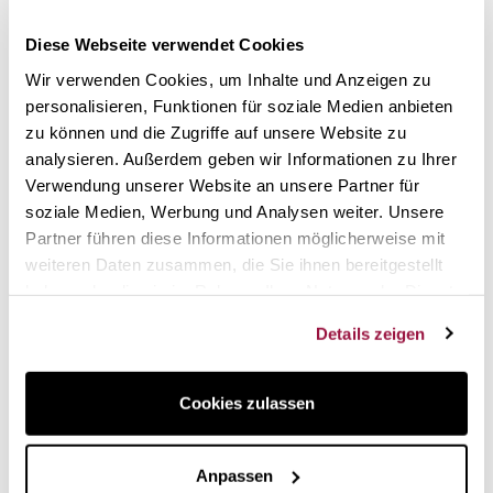
zum Gebrauch im Ofen abgenommen werden.
Griffe,
Henkel und Deckel sind separat erhältlich
.
Diese Webseite verwendet Cookies
Wir verwenden Cookies, um Inhalte und Anzeigen zu
personalisieren, Funktionen für soziale Medien anbieten
zu können und die Zugriffe auf unsere Website zu
analysieren. Außerdem geben wir Informationen zu Ihrer
Verwendung unserer Website an unsere Partner für
soziale Medien, Werbung und Analysen weiter. Unsere
Partner führen diese Informationen möglicherweise mit
weiteren Daten zusammen, die Sie ihnen bereitgestellt
haben oder die sie im Rahmen Ihrer Nutzung der Dienste
gesammelt haben.
Der Griff funktioniert automatisch
bei einhändiger
Details zeigen
Benutzung
. Klicken Sie auf den Deckel, um ihn
anzunehmen, oder auf einen der festen Griffe von Kellen,
Cookies zulassen
Töpfen und Pfannen. Sie sind durch einen
Sicherheitsmechanismus gesichert. Durch Drücken der
Taste wird er losgelassen.
Anpassen
Der Griff funktioniert automatisch bei einhändiger