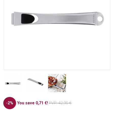
-2%
You save 0,71 €!
PVP
: 42,90 €