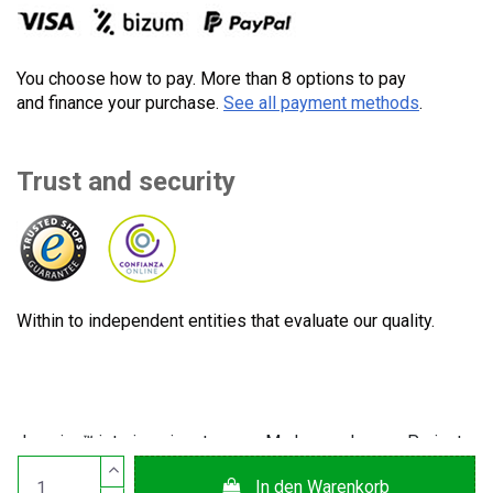
You choose how to pay. More than 8 options to pay
and finance your purchase.
See all payment methods
.
Trust and security
Within to independent entities that evaluate our quality.
Lecuine™ ist eine eingetragene Marke von Lecom Projects
S.L. © Urheberrecht © 2012-2026. Spanien. Alle Rechte
In den Warenkorb
vorbehalten. CIF: B65890642.