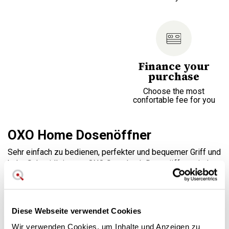
Finance your
purchase
Choose the most
confortable fee for you
OXO Home Dosenöffner
Sehr einfach zu bedienen, perfekter und bequemer Griff und
hohe Schneidleistung. OXO Snap Lock Dosenöffner sind
perfekt für den Hausgebrauch.
OXO Schnappverschluss
Diese Webseite verwendet Cookies
Der OXO Snap Lock Dosenöffner kann die Dose festhalten,
sobald Sie sie gedreht haben. Von da an müssen Sie nur
Wir verwenden Cookies, um Inhalte und Anzeigen zu