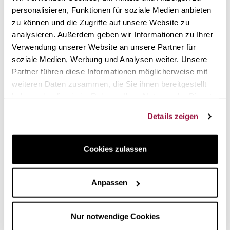
noch den Schmetterling drehen, bis die Dose vollständig
personalisieren, Funktionen für soziale Medien anbieten
geöffnet ist.
zu können und die Zugriffe auf unsere Website zu
analysieren. Außerdem geben wir Informationen zu Ihrer
Das Design des
OXO Snap lock
Dosenöffners stellt
Verwendung unserer Website an unsere Partner für
Benutzerfreundlichkeit und Komfort in den Vordergrund: Sie
müssen nicht so stark drücken wie bei anderen
soziale Medien, Werbung und Analysen weiter. Unsere
Dosenöffnern.
Partner führen diese Informationen möglicherweise mit
weiteren Daten zusammen, die Sie ihnen bereitgestellt
OXO Qualität
haben oder die sie im Rahmen Ihrer Nutzung der Dienste
Alle OXO-Küchenutensilien wurden unter Berücksichtigung
gesammelt haben.
Details zeigen
von Ergonomie und Funktionalität entwickelt. Die manuellen
Dosenöffner von OXO sind einfach zu bedienen, langlebig
und schön.
Cookies zulassen
Oxo Snap Lock Manueller Dosenöffner
Anpassen
Verified reviews
of customers who bought this product.
Nur notwendige Cookies