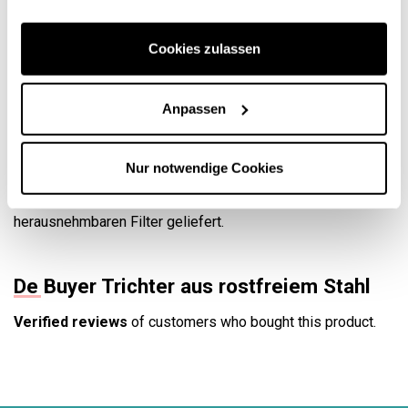
Sterilisierbar für maximale Hygiene
Enthält einen abnehmbaren Stahlfilter.
Cookies zulassen
Praktischer Trichter aus rostfreiem Stahl, widerstandsfähig
gegen Abnutzung, Hitze und Kälte. Es hat einen Griff für
Anpassen
einen festen Halt.
Spülmaschinenfest. Kann für maximale Hygiene sterilisiert
Nur notwendige Cookies
werden.
Dieser Trichter aus rostfreiem Stahl wird mit einem
herausnehmbaren Filter geliefert.
De Buyer Trichter aus rostfreiem Stahl
Verified reviews
of customers who bought this product.