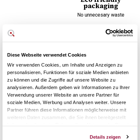
packaging
No unnecesary waste
Diese Webseite verwendet Cookies
Finance your
purchase
Wir verwenden Cookies, um Inhalte und Anzeigen zu
personalisieren, Funktionen für soziale Medien anbieten
Choose the most
confortable fee for you
zu können und die Zugriffe auf unsere Website zu
analysieren. Außerdem geben wir Informationen zu Ihrer
Verwendung unserer Website an unsere Partner für
Heißer und kalter Trichter aus
soziale Medien, Werbung und Analysen weiter. Unsere
rostfreiem Stahl. 12 cm
Partner führen diese Informationen möglicherweise mit
Durchmesser.
weiteren Daten zusammen, die Sie ihnen bereitgestellt
haben oder die sie im Rahmen Ihrer Nutzung der Dienste
Von der renommierten Marke De Buyer
gesammelt haben.
Details zeigen
Hergestellt aus widerstandsfähigem Edelstahl