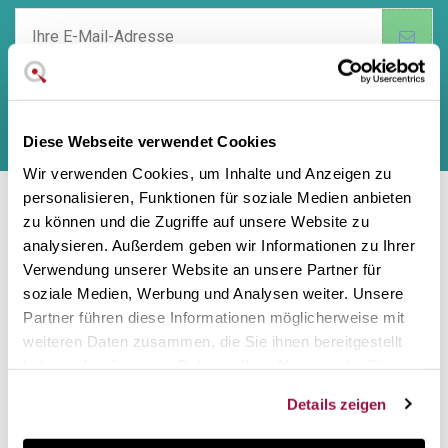
Puede darse de baja en cualquier momento. Para ello, consulte nuestra
información de contacto en el aviso legal.
Durch Absenden dieses Formulars Ich stimme
den rechtlichen
Diese Webseite verwendet Cookies
Hinweisen
und
Datenschutzrichtlinien
dieser Website zu und bin damit
einverstanden.
Wir verwenden Cookies, um Inhalte und Anzeigen zu
personalisieren, Funktionen für soziale Medien anbieten
Contact us
zu können und die Zugriffe auf unsere Website zu
analysieren. Außerdem geben wir Informationen zu Ihrer
Verwendung unserer Website an unsere Partner für
Hi there! Customer care Center
soziale Medien, Werbung und Analysen weiter. Unsere
Partner führen diese Informationen möglicherweise mit
Also in social networks:
weiteren Daten zusammen, die Sie ihnen bereitgestellt
haben oder die sie im Rahmen Ihrer Nutzung der Dienste
gesammelt haben.
Information
Details zeigen
Legal notice