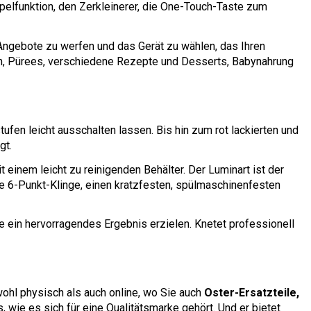
ppelfunktion, den Zerkleinerer, die One-Touch-Taste zum
n Angebote zu werfen und das Gerät zu wählen, das Ihren
en, Pürees, verschiedene Rezepte und Desserts, Babynahrung
ufen leicht ausschalten lassen. Bis hin zum rot lackierten und
gt.
t einem leicht zu reinigenden Behälter. Der Luminart ist der
eine 6-Punkt-Klinge, einen kratzfesten, spülmaschinenfesten
e ein hervorragendes Ergebnis erzielen. Knetet professionell
wohl physisch als auch online, wo Sie auch
Oster-Ersatzteile,
, wie es sich für eine Qualitätsmarke gehört. Und er bietet