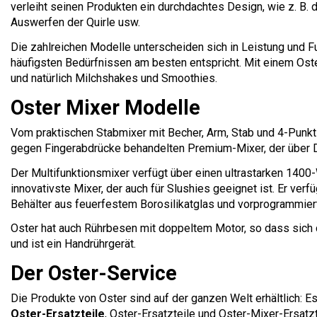
verleiht seinen Produkten ein durchdachtes Design, wie z. B.
Auswerfen der Quirle usw.
Die zahlreichen Modelle unterscheiden sich in Leistung und Fu
häufigsten Bedürfnissen am besten entspricht. Mit einem Ost
und natürlich Milchshakes und Smoothies.
Oster Mixer Modelle
Vom praktischen Stabmixer mit Becher, Arm, Stab und 4-Punkt-S
gegen Fingerabdrücke behandelten Premium-Mixer, der über D
Der Multifunktionsmixer verfügt über einen ultrastarken 1400-W-
innovativste Mixer, der auch für Slushies geeignet ist. Er ver
Behälter aus feuerfestem Borosilikatglas und vorprogrammie
Oster hat auch Rührbesen mit doppeltem Motor, so dass sich d
und ist ein Handrührgerät.
Der Oster-Service
Die Produkte von Oster sind auf der ganzen Welt erhältlich: E
Oster-Ersatzteile
, Oster-Ersatzteile und Oster-Mixer-Ersatzt