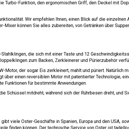
 die Turbo-Funktion, den ergonomischen Griff, den Deckel mit Do
nktionalität. Wir empfehlen Ihnen, einen Blick auf die einzelne
er-Mixer können Sie alles zubereiten, von Getränken über Supp
tahlklingen, die sich mit einer Taste und 12 Geschwindigkeitsst
oppelklingen zum Backen, Zerkleinerer und Pürierzubehör verfü
Motor, der sogar Eis zerkleinert, mahlt und püriert. Natürlich mi
fügt über einen reversiblen Motor mit patentierter Technologie, 
rte Funktionen für bestimmte Anwendungen.
ie Schüssel mitdreht, während sich der Rührbesen dreht, und Si
s gibt viele Oster-Geschäfte in Spanien, Europa und den USA, so
eile finden können. Der technische Service von Oster ist tadellos