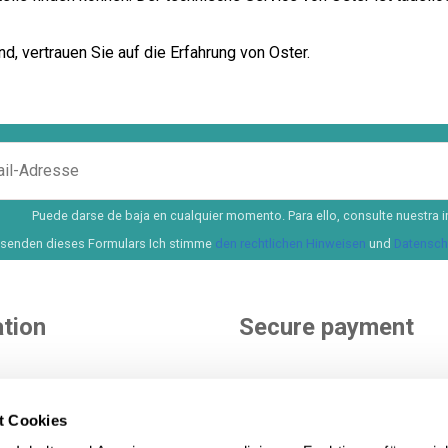
d, vertrauen Sie auf die Erfahrung von Oster.
Puede darse de baja en cualquier momento. Para ello, consulte nuestra i
senden dieses Formulars Ich stimme
den rechtlichen Hinweisen
und
Datenschu
tion
Secure payment
e
nditions
t Cookies
ditions
You choose how to pay. More 