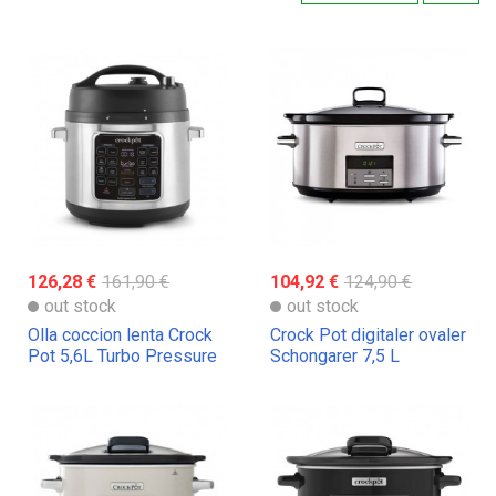
126,28 €
161,90 €
104,92 €
124,90 €
out stock
out stock
Olla coccion lenta Crock
Crock Pot digitaler ovaler
Pot 5,6L Turbo Pressure
Schongarer 7,5 L
Cooker