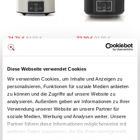
74,71 €
84,90 €
77,20 €
91,90 €
out stock
out stock
Crockpot CSC060X
Crockpot CSC052X
digitaler Langsamkocher
Langsamkocher - 4,7
- 3,5 Liter
Liter
Diese Webseite verwendet Cookies
Wir verwenden Cookies, um Inhalte und Anzeigen zu
personalisieren, Funktionen für soziale Medien anbieten
zu können und die Zugriffe auf unsere Website zu
analysieren. Außerdem geben wir Informationen zu Ihrer
Verwendung unserer Website an unsere Partner für
soziale Medien, Werbung und Analysen weiter. Unsere
Partner führen diese Informationen möglicherweise mit
weiteren Daten zusammen, die Sie ihnen bereitgestellt
127,42 €
149,90 €
haben oder die sie im Rahmen Ihrer Nutzung der Dienste