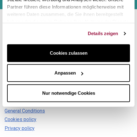
einverstanden.
Partner führen diese Informationen möglicherweise mit
weiteren Daten zusammen, die Sie ihnen bereitgestellt
haben oder die sie im Rahmen Ihrer Nutzung der Dienste
Contact us
gesammelt haben.
Details zeigen
Hi there! Customer care Center
Cookies zulassen
Also in social networks:
Anpassen
Information
Nur notwendige Cookies
Legal notice
Shipping conditions
General Conditions
Cookies policy
Privacy policy