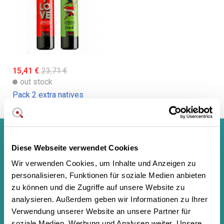
15,41 €
23,71 €
out stock
Pack 2 extra natives
Olivenöl Iloveaceites
Sign up to newsletter
Diese Webseite verwendet Cookies
Wir verwenden Cookies, um Inhalte und Anzeigen zu
personalisieren, Funktionen für soziale Medien anbieten
zu können und die Zugriffe auf unsere Website zu
Puede darse de baja en cualquier momento. Para ello, consulte nuestra
analysieren. Außerdem geben wir Informationen zu Ihrer
información de contacto en el aviso legal.
Verwendung unserer Website an unsere Partner für
Durch Absenden dieses Formulars Ich stimme
den rechtlichen
soziale Medien, Werbung und Analysen weiter. Unsere
Hinweisen
und
Datenschutzrichtlinien
dieser Website zu und bin damit