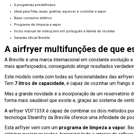
6 programas predefinidos
Ideal para fritar, assar, gratinar, aquecer e cozinhar a vapor
Baixo consumo elétrico
Programa de limpeza a vapor
Inclui manual de instruções em português e tabela de receitas
Garantia oficial Breville
A airfryer multifunções de que 
A Breville é uma marca internacional em constante evolução 
mais aperfeiçoados, conseguindo atingir resultados verdadeira
Este modelo conta com todas as funcionalidades das airfryers
Tem
7 litros de capacidade
, é capaz de cozinhar um frango i
Mas a grande novidade é a incorporação de um reservatório de
forma mais saudável que existe e, graças ao sistema de ventil
A airfryer VDF133X é capaz de combinar os dois métodos po
tecnologia Steamfry da Breville oferece uma infinidade de p
Esta airfryer vem com um
programa de limpeza a vapor.
Bas