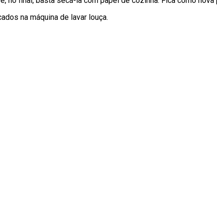
r e, no final, basta secá-la com papel de cozinha. Fica como nova pa
ados na máquina de lavar louça.