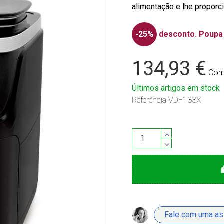
alimentação e lhe proporci
-25%
desconto.
Poupa 
134,93 €
Com
Últimos artigos em stock
Referência
VDF133X
Fale com uma a