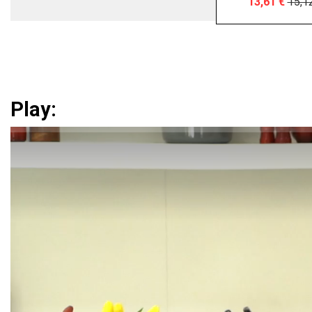
13,61 €
15,1
Play: