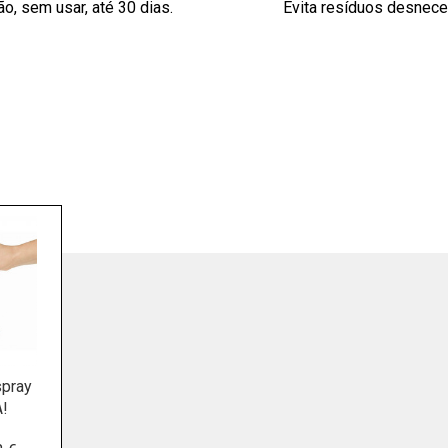
o, sem usar, até 30 dias.
Evita resíduos desnec
spray
!