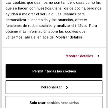
Non trattiene odori o sapori
Las cookies que usamos no son tan deliciosas como las
Garanzia di qualità Le Creuset
que se hacen con nuestros utensilios de cocina pero nos
ayudan a mejorar el servicio. Las usamos para
Contenitore di qualità per la
personalizar el contenido y los anuncios, ofrecer
funciones de redes sociales y analizar el tráfico. Para
conservazione dei mangimi senza
obtener más información sobre las cookies que
perdita di sapore e aroma.
utilizamos, abra el enlace de 'Mostrar detalles'.
Questo contenitore è realizzato con la stessa ceramica di
gres che Le Creuset utilizza per i suoi utensili da cucina. È
un contenitore che mantiene efficacemente la
Mostrar detalles
conservazione del mangime grazie all'efficace chiusura del
coperchio. Mantiene il mangime al riparo dall'umidità e
conserva tutti gli aromi per il piacere del vostro animale
Permitir todas las cookies
domestico.
Realizzata in colore ciliegia e con un misurino abbinato,
Personalizar
questa pentola aggiunge un tocco di distinzione e qualità
per coccolare ancora di più i nostri piccoli cari.
Solo usar cookies necesarias