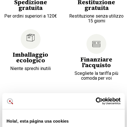
Spedizione
Restituzione
gratuita
gratuita
Per ordini superiori a 120€
Restituzione senza utilizzo
15 giorni
Imballaggio
Finanziare
ecologico
l'acquisto
Niente sprechi inutili
Scegliete la tariffa più
comoda per voi
Capacità 2,3 litri
Realizzato in ceramica stoneware
Colore ciliegia Viene fornito
con il misurino coordinato
Hola!, esta página usa cookies
Facilissimo da pulire e mantenere