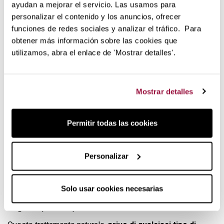
ayudan a mejorar el servicio. Las usamos para
personalizar el contenido y los anuncios, ofrecer
funciones de redes sociales y analizar el tráfico. Para
obtener más información sobre las cookies que
utilizamos, abra el enlace de 'Mostrar detalles'.
Mostrar detalles
Permitir todas las cookies
Come viene trattato termicamente
il legno di faggio?
Personalizar
Il legno di faggio utilizzato per la produzione di questo
tagliere Wüsthof è stato
trattato
in modo molto semplice e
naturale. Un processo altamente sostenibile che
protegge
Solo usar cookies necesarias
il legno dalle intemperie. Si tratta di "cuocere" il legno per
lungo tempo a temperature che vanno da 180ºC a 220ºC.