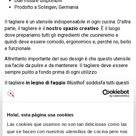
Due misure disponibili
Prodotto a Solingen, Germania
Il tagliere è un utensile indispensabile in ogni cucina. D'altra
parte, il tagliere è il
nostro spazio creativo
. È il luogo
dove prepariamo tutti gli ingredienti che cucineremo e
quindi deve essere comodo, ergonomico e, perché no, bello
e funzionale.
Altrettanto importante del suo design è che questo utensile
sia facile da pulire e da mantenere. Il tagliere deve essere
sempre pulito a fondo prima di ogni utilizzo.
Il tagliere
in legno di faggio
Wüsthof soddisfa tutti questi
requisiti e allo stesso tempo è un oggetto di design che
fornisce un plus visivo di qualità. Il corpo è realizzato in
acciaio
, che lo rende molto robusto, e il legno di faggio
offre una superficie calda su cui lavorare comodamente.
Hola!, esta página usa cookies
Questo design è stato realizzato da uno studio tedesco
Las cookies que usamos no son tan deliciosas como las
chiamato Neonbraun
che reinterpreta il classico tagliere per
que se hacen con nuestros utensilios de cocina pero nos
dargli un'aria sofisticata e moderna
.