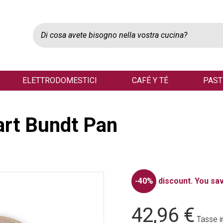
ELETTRODOMESTICI
CAFÉ Y TÉ
PAST
art Bundt Pan
-40%
discount.
You sav
42,96 €
Tasse i