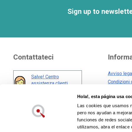
Sign up to newslett
Contattateci
Informa
Avviso lega
Salve! Centro
Condizioni 
assistenza clienti
Condizioni 
Hola!, esta página usa co
Politica sui
Anche nei social network:
Las cookies que usamos no
Informativa 
pero nos ayudan a mejorar 
funciones de redes sociale
utilizamos, abra el enlace 