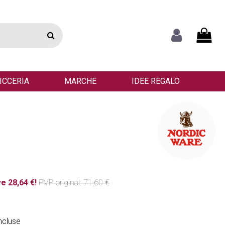
ICCERIA
MARCHE
IDEE REGALO
e 28,64 €!
PVP
original
: 71,60 €
ncluse