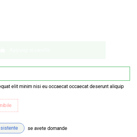
Aggiungi al carrello
quat elit minim nisi eu occaecat occaecat deserunt aliquip
ssistente
se avete domande