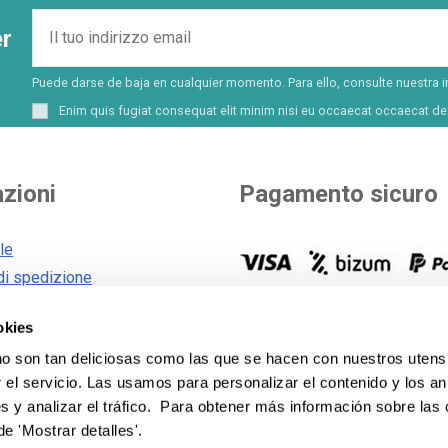
er
Puede darse de baja en cualquier momento. Para ello, consulte nuestra i
Enim quis fugiat consequat elit minim nisi eu occaecat occaecat des
zioni
Pagamento sicuro
le
di spedizione
generali
Scegliete voi come pagare. Pi
okies
 cookie
opzioni per pagare e finanziare
vostro acquisto.
Vedi tutti i m
 son tan deliciosas como las que se hacen con nuestros utensi
sulla privacy
pagamento
.
el servicio. Las usamos para personalizar el contenido y los an
s y analizar el tráfico. Para obtener más información sobre las
de 'Mostrar detalles'.