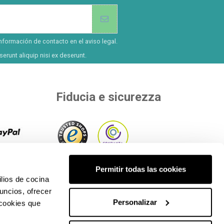
nformación de contacto en el aviso legal.
erunt aliquip nisi ex deserunt.
Fiducia e sicurezza
ù di 8
 il
All'interno di enti indipendenti che
Permitir todas las cookies
etodi di
lios de cocina
valutano la nostra qualità.
uncios, ofrecer
Personalizar
 cookies que