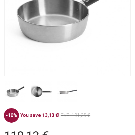
-10%
You save 13,13 €!
PVP
: 131,25 €