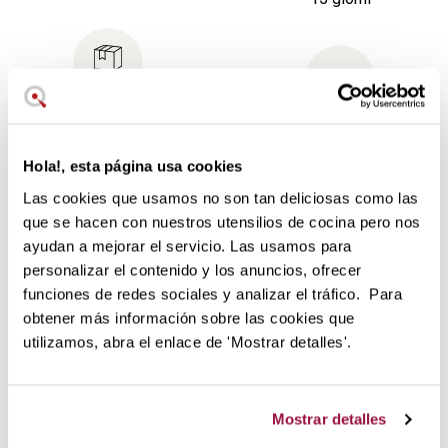
Imballaggio
Finanziare
ecologico
l'acquisto
Niente sprechi inutili
Hola!, esta página usa cookies
Scegliete la tariffa più
Las cookies que usamos no son tan deliciosas como las
comoda per voi
que se hacen con nuestros utensilios de cocina pero nos
ayudan a mejorar el servicio. Las usamos para
Sartenes Woll Logic Steel Hondas
personalizar el contenido y los anuncios, ofrecer
funciones de redes sociales y analizar el tráfico. Para
Verified reviews
of customers who bought this product.
obtener más información sobre las cookies que
utilizamos, abra el enlace de 'Mostrar detalles'.
Potrebbe anche piacerti
Mostrar detalles