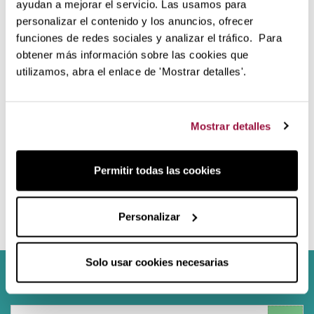
gratuita
gratuita
ayudan a mejorar el servicio. Las usamos para
personalizar el contenido y los anuncios, ofrecer
Per ordini superiori a 120€
Restituzione senza utilizzo
15 giorni
funciones de redes sociales y analizar el tráfico. Para
obtener más información sobre las cookies que
utilizamos, abra el enlace de 'Mostrar detalles'.
Imballaggio
Mostrar detalles
Finanziare
ecologico
l'acquisto
Niente sprechi inutili
Scegliete la tariffa più
Permitir todas las cookies
comoda per voi
Personalizar
Solo usar cookies necesarias
Sign up to newsletter