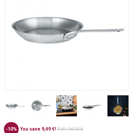
-10%
You save 9,49 €!
PVP
: 94,90 €