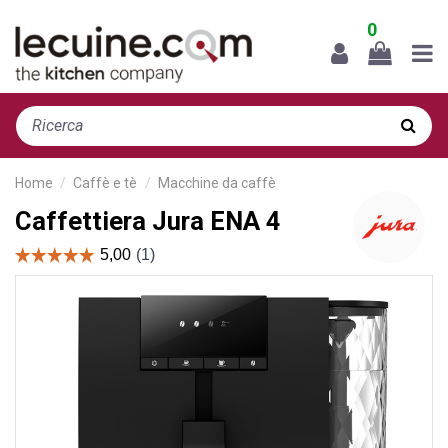
0
Home
Caffè e tè
Macchine da caffè
Caffettiera Jura ENA 4