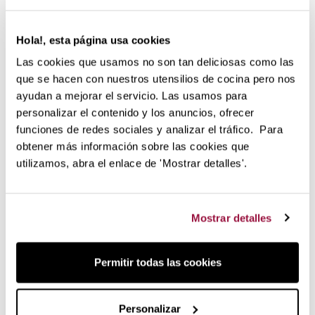
Hola!, esta página usa cookies
Las cookies que usamos no son tan deliciosas como las
que se hacen con nuestros utensilios de cocina pero nos
Basta premere un pulsante per
ayudan a mejorar el servicio. Las usamos para
gustare
personalizar el contenido y los anuncios, ofrecer
funciones de redes sociales y analizar el tráfico. Para
La facilità d'uso di questo modello è totale. Tutto il know-
how e l'esperienza di Jura sono stati riversati con passione
obtener más información sobre las cookies que
in questa serie, in modo che l'intero processo sia
utilizamos, abra el enlace de 'Mostrar detalles'.
perfettamente orientato a darvi un caffè di qualità con la
semplice pressione di un pulsante. Il meccanismo
brevettato Aroma rispetta tutte le proprietà dei chicchi e la
Mostrar detalles
macinatura è precisa, delicata ed efficiente.
Selezionate i vostri chicchi di caffè preferiti e riscoprite un
Permitir todas las cookies
mondo di aromi con la ENA 4.
Dettagli tecnici della macchina da
caffè automatica Jura ENA 4
Personalizar