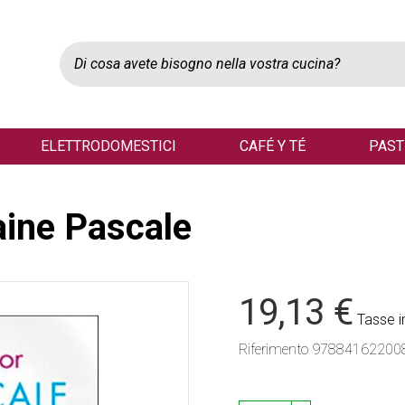
ELETTRODOMESTICI
CAFÉ Y TÉ
PAST
aine Pascale
19,13 €
Tasse i
Riferimento
97884162200