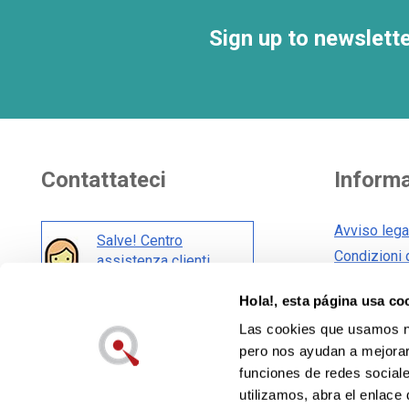
Sign up to newslett
Contattateci
Informa
Avviso lega
Salve! Centro
Condizioni 
assistenza clienti
Condizioni 
Hola!, esta página usa co
Politica sui
Anche nei social network:
Las cookies que usamos no
Informativa 
pero nos ayudan a mejorar 
funciones de redes sociale
utilizamos, abra el enlace 