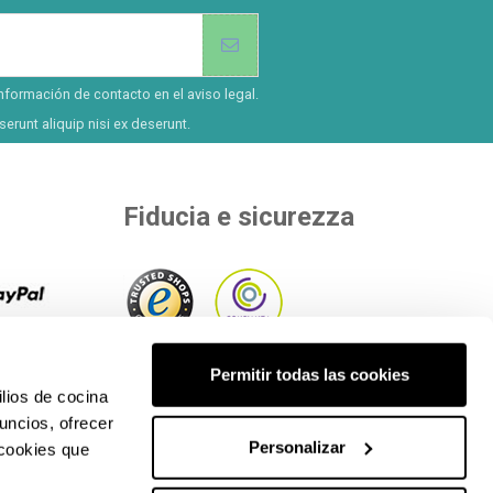
nformación de contacto en el aviso legal.
erunt aliquip nisi ex deserunt.
Fiducia e sicurezza
ù di 8
 il
All'interno di enti indipendenti che
Permitir todas las cookies
etodi di
lios de cocina
valutano la nostra qualità.
uncios, ofrecer
Personalizar
 cookies que