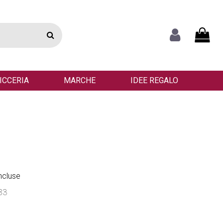
ICCERIA
MARCHE
IDEE REGALO
ncluse
83