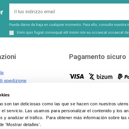
er
Puede darse de baja en cualquier momento. Para ello, consulte nuestra i
Enim quis fugiat consequat elit minim nisi eu occaecat occaecat des
zioni
Pagamento sicuro
le
di spedizione
generali
Scegliete voi come pagare. Pi
okies
 cookie
opzioni per pagare e finanziare
vostro acquisto.
Vedi tutti i m
 son tan deliciosas como las que se hacen con nuestros utensi
sulla privacy
pagamento
.
el servicio. Las usamos para personalizar el contenido y los an
s y analizar el tráfico. Para obtener más información sobre las
de 'Mostrar detalles'.