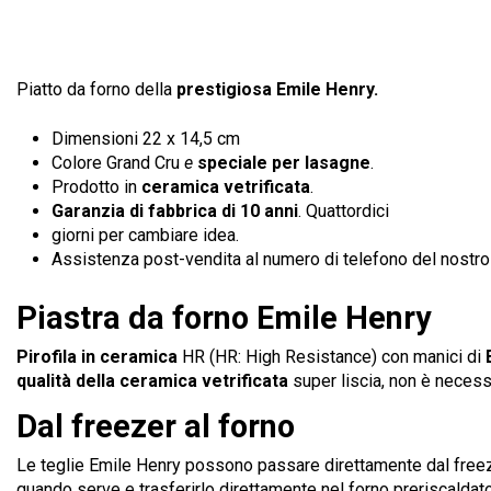
Piatto da forno della
prestigiosa Emile Henry.
Dimensioni 22 x 14,5 cm
Colore Grand Cru
e
speciale per lasagne
.
Prodotto in
ceramica vetrificata
.
Garanzia di fabbrica di 10 anni
. Quattordici
giorni per cambiare idea.
Assistenza post-vendita al numero di telefono del nostro s
Piastra da forno Emile Henry
Pirofila in ceramica
HR (HR: High Resistance) con manici di
qualità della ceramica vetrificata
super liscia, non è necessa
Dal freezer al forno
Le teglie Emile Henry possono passare direttamente dal freezer
quando serve e trasferirlo direttamente nel forno preriscaldato