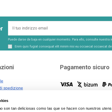
er
Puede darse de baja en cualquier momento. Para ello, consulte nuestra i
Enim quis fugiat consequat elit minim nisi eu occaecat occaecat des
zioni
Pagamento sicuro
le
di spedizione
generali
Scegliete voi come pagare. Pi
okies
 cookie
opzioni per pagare e finanziare
vostro acquisto.
Vedi tutti i m
 son tan deliciosas como las que se hacen con nuestros utensi
sulla privacy