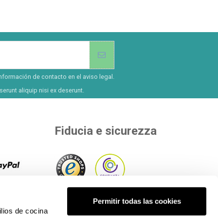
nformación de contacto en el aviso legal.
erunt aliquip nisi ex deserunt.
Fiducia e sicurezza
ù di 8
 il
All'interno di enti indipendenti che
Permitir todas las cookies
etodi di
lios de cocina
valutano la nostra qualità.