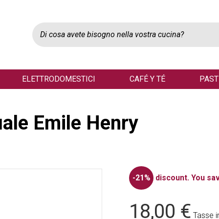
ELETTRODOMESTICI
CAFÉ Y TÉ
PAST
uale Emile Henry
-21%
discount.
You sav
18,00 €
Tasse i