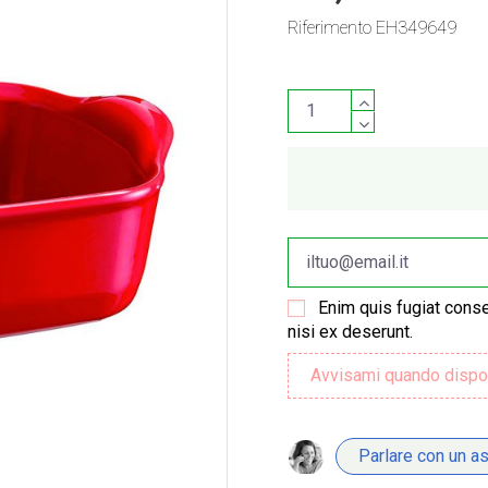
Riferimento
EH349649
Enim quis fugiat conse
nisi ex deserunt.
Parlare con un a