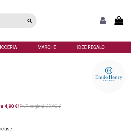
ICCERIA
MARCHE
IDEE REGALO
e 4,90 €!
PVP
original
: 22,90 €
ncluse