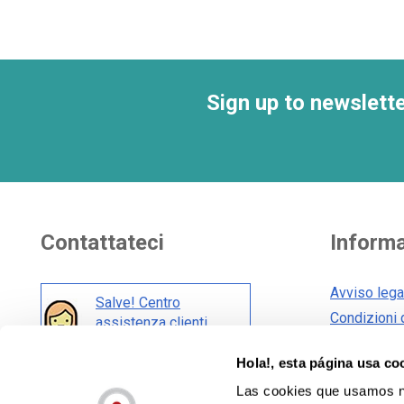
Sign up to newslett
Contattateci
Informa
Avviso lega
Salve! Centro
Condizioni 
assistenza clienti
Condizioni 
Hola!, esta página usa co
Politica sui
Anche nei social network:
Las cookies que usamos no
Informativa 