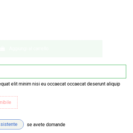
Aggiungi al carrello
quat elit minim nisi eu occaecat occaecat deserunt aliquip
ssistente
se avete domande