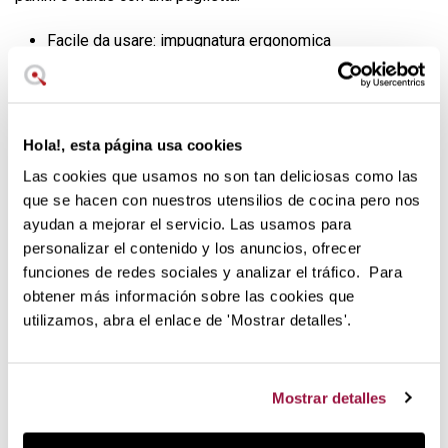
Facile da usare: impugnatura ergonomica
Resiste a temperature fino a 315 ºC
raschietto che facilita la rimozione del grasso senza
danneggiare la superficie.
Hola!, esta página usa cookies
OXO Spazzola a setole morbide
Las cookies que usamos no son tan deliciosas como las
Le spazzole OXO sono funzionali e comode da usare:
que se hacen con nuestros utensilios de cocina pero nos
inclinate la spazzola e utilizzate la parte superiore per
ayudan a mejorar el servicio. Las usamos para
rimuovere facilmente i residui di grasso, quindi utilizzate la
personalizar el contenido y los anuncios, ofrecer
spazzola per pulire a fondo.
funciones de redes sociales y analizar el tráfico. Para
La spazzola in setola è ideale per rimuovere i residui dalle
obtener más información sobre las cookies que
padelle in ghisa e dalle griglie in ghisa in modo rapido ed
utilizamos, abra el enlace de 'Mostrar detalles'.
efficace. Se necessario, può essere utilizzata
delicatamente anche sulle superfici antiaderenti.
Si consiglia di lasciarla in ammollo in acqua per qualche
Mostrar detalles
minuto per ammorbidire i residui di cibo e di utilizzare la
spazzola insieme al detergente per massimizzare ogni