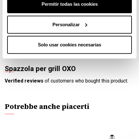
passata e guadagnare agilità.
Permitir todas las cookies
Qualità OXO
Personalizar
Tutti gli utensili da cucina OXO sono stati progettati
seguendo criteri prioritari di ergonomia e funzionalità. La
spazzola per grigliare la cucina è semplice, precisa,
Solo usar cookies necesarias
resistente e bella.
Spazzola per grill OXO
Verified reviews
of customers who bought this product.
Potrebbe anche piacerti