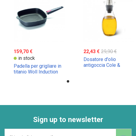
159,70 €
22,43 €
29,90 €
in stock
Dosatore d'olio
antigoccia Cole &
Padella per grigliare in
Mason con controllo del
titanio Woll Induction
flusso
28x28cm
Sign up to newsletter