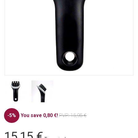
-5%
You save 0,80 €!
PVP
: 15,95 €
15,15 €