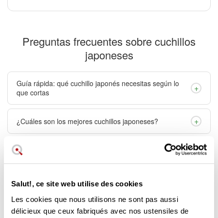
Preguntas frecuentes sobre cuchillos
japoneses
Guía rápida: qué cuchillo japonés necesitas según lo
+
que cortas
+
¿Cuáles son los mejores cuchillos japoneses?
+
¿Qué tienen de especial los cuchillos japoneses?
+
¿Cuál es la mejor marca de cuchillos japoneses?
Salut!, ce site web utilise des cookies
Les cookies que nous utilisons ne sont pas aussi
+
¿Cómo se llaman los cuchillos japoneses?
délicieux que ceux fabriqués avec nos ustensiles de